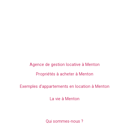
Découvrez tous les conseils sur la gestion locative à Menton
avec Edouard VII, votre agence immobillières spécialiste du
secteur.
L'immo à Menton
Agence de gestion locative à Menton
Propriétés à acheter à Menton
Exemples d'appartements en location à Menton
La vie à Menton
Légal
Qui sommes-nous ?