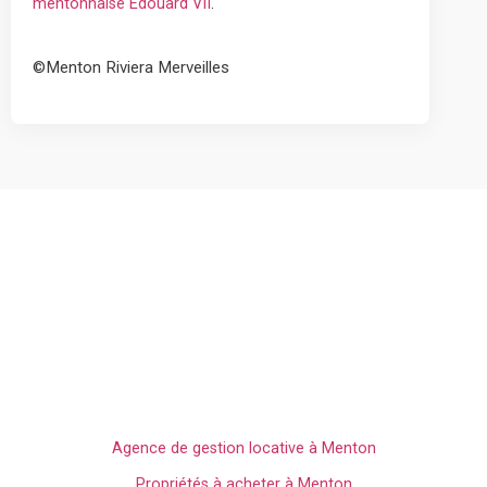
.
mentonnaise Édouard VII
©Menton Riviera Merveilles
Découvrez tous les conseils sur la gestion locative à Menton
avec Edouard VII, votre agence immobillières spécialiste du
secteur.
L'immo à Menton
Agence de gestion locative à Menton
Propriétés à acheter à Menton