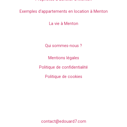
Exemples d'appartements en location à Menton
La vie à Menton
Légal
Qui sommes-nous ?
Mentions légales
Politique de confidentialité
Politique de cookies
Contact
Une demande, une question sur l’investissement locatif et/ou
la gestion locative à Menton ? Contactez nos experts.
contact@edouard7.com